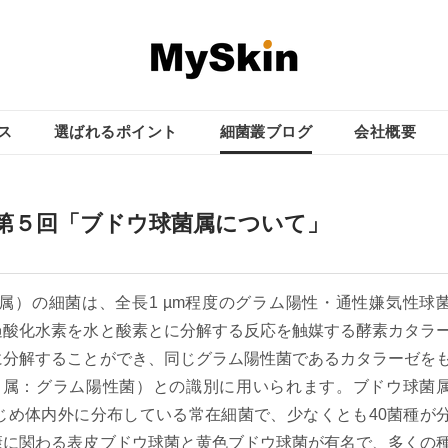
ス
選ばれるポイント
細菌叢ブログ
会社概要
第５回「ブドウ球菌属について」
属）の細菌は、全長1 µm程度のグラム陽性・通性嫌気性球
過酸化水素を水と酸素とに分解する反応を触媒する酵素カタラ
に分解することができ、同じグラム陽性菌であるカタラーゼを
属：グラム陽性菌）との識別に用いられます。ブドウ球菌
じめ体内外に分布している常在細菌で、少なくとも40菌種が
康に関わる表皮ブドウ球菌と黄色ブドウ球菌が有名で、多くの