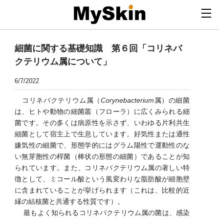
細菌に関する基礎知識 第６回「コリネバ
クテリウム属について」
6/7/2022
​ コリネバクテリウム属（
Corynebacterium
属）の細菌
は、ヒトや動物の細菌叢（フローラ）に広くみられる細
菌です。その多くは病原性を示さず、いわゆる片利共生
細菌として宿主上で生息しています。好気性または通性
嫌気性の細菌で、形態学的にはグラム陽性で運動性のな
い無芽胞性の桿菌（棒状の形態の細菌）であることが知
られています。また、コリネバクテリウム属の著しい特
徴として、ミコール酸という風変わりな脂肪酸が細胞壁
に含まれていることが挙げられます（これは、比較的近
縁の結核菌と共通する性質です）。
最もよく知られるコリネバクテリウム属の菌は、感染