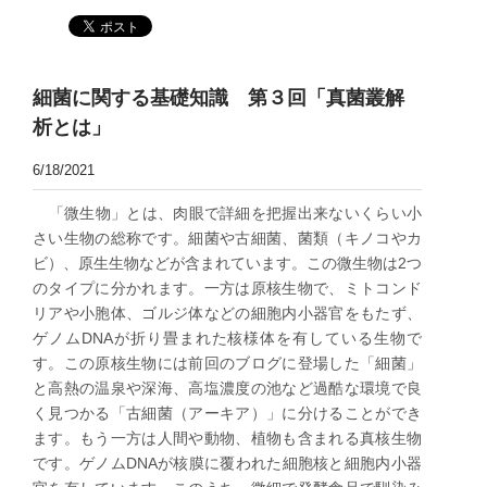
細菌に関する基礎知識 第３回「真菌叢解
析とは」
6/18/2021
「微生物」とは、肉眼で詳細を把握出来ないくらい小
さい生物の総称です。細菌や古細菌、菌類（キノコやカ
ビ）、原生生物などが含まれています。この微生物は2つ
のタイプに分かれます。一方は原核生物で、ミトコンド
リアや小胞体、ゴルジ体などの細胞内小器官をもたず、
ゲノムDNAが折り畳まれた核様体を有している生物で
す。この原核生物には前回のブログに登場した「細菌」
と高熱の温泉や深海、高塩濃度の池など過酷な環境で良
く見つかる「古細菌（アーキア）」に分けることができ
ます。もう一方は人間や動物、植物も含まれる真核生物
です。ゲノムDNAが核膜に覆われた細胞核と細胞内小器