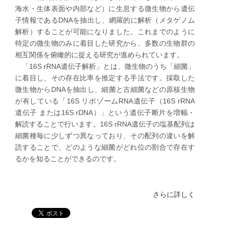
海水・生体表面や内部など）に生息する微生物から遺伝
子情報であるDNAを抽出し、網羅的に解析（メタゲノム
解析）することが可能になりました。これまでのように
特定の微生物のみに着目した研究から、多数の生物群の
相互関係を俯瞰的に捉える研究が進められています。
​「16S rRNA遺伝子解析」とは、微生物のうち「細菌」
に着目し、その存在比率を推定する手法です。採取した
微生物からDNAを抽出し、細菌と古細菌などの原核生物
が有している「16S リボゾームRNA遺伝子（16S rRNA
遺伝子 または16S rDNA）」という遺伝子断片を増幅・
解読することで行います。16S rRNA遺伝子の塩基配列は
細菌種毎に少しずつ異なっており、その配列の違いを解
読することで、どのような細菌がどれ位の割合で存在す
るかを知ることができるのです。
さらに詳しく