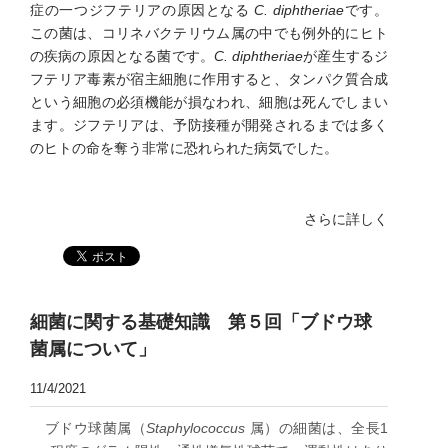
症の一つジフテリアの原因となる
C. diphtheriae
です。
この菌は、コリネバクテリウム属の中でも例外的にヒト
の疾病の原因となる菌です。
C. diphtheriae
が産生するジ
フテリア毒素が宿主細胞に作用すると、タンパク質合成
という細胞の必須機能が損なわれ、細胞は死んでしまい
ます。ジフテリアは、予防接種が開発されるまでは多く
のヒトの命を奪う非常に恐れられた病気でした。
さらに詳しく
細菌に関する基礎知識 第５回「ブドウ球
菌属について」
11/4/2021
ブドウ球菌属（
Staphylococcus
属）の細菌は、全長1