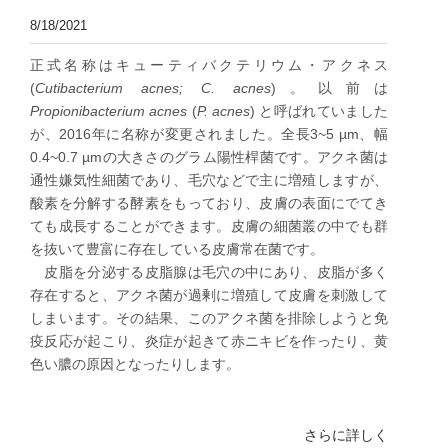
8/18/2021
正式名称はキューティバクテリウム・アクネス
(
Cutibacterium acnes; C. acnes
)。以前は
Propionibacterium acnes
(
P. acnes
) と呼ばれていました
が、2016年に名称が変更されました。全長3~5 µm、幅
0.4~0.7 µmの大きさのグラム陽性桿菌です。アクネ菌は
通性嫌気性細菌であり、毛穴などで主に増殖しますが、
酸素を分解する酵素をもっており、皮膚の表面にでてき
ても成長することができます。皮膚の細菌叢の中でも群
を抜いて豊富に存在している皮膚常在菌です。
皮脂を分泌する皮脂腺は毛穴の中にあり、皮脂が多く
存在すると、アクネ菌が過剰に増殖して皮膚を刺激して
しまいます。その結果、このアクネ菌を排除しようと免
疫反応が起こり、炎症が起きて赤ニキビを作ったり、黄
色い膿の原因となったりします。
さらに詳しく