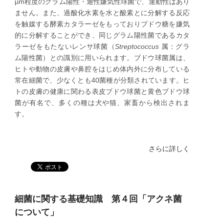
µm程度のグラム陽性・通性嫌気性球菌で、運動性はあり
ません。また、過酸化水素を水と酸素とに分解する反応
を触媒する酵素カタラーゼをもっておりブドウ糖を嫌気
的に分解することができ、同じグラム陽性菌であるカタ
ラーゼをもたないレンサ球菌（
Streptococcus
属：グラ
ム陽性菌）との識別に用いられます。ブドウ球菌属は、
ヒトや動物の皮膚や鼻腔をはじめ体内外に分布している
常在細菌で、少なくとも40菌種が分類されています。ヒ
トの皮膚の健康に関わる表皮ブドウ球菌と黄色ブドウ球
菌が有名で、多くの種は犬や猫、家畜から検出されま
す。
さらに詳しく
細菌に関する基礎知識 第４回「アクネ菌
について」