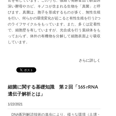
官を有しています。このうち、微細で発酵食品で馴染み
深い酵母やカビ、キノコが含まれる生物を「真菌」と呼
びます。真菌は、胞子を形成するものが多く、無性生殖
を行い、何らかの環境変化が起こると有性生殖を行う2つ
のライフサイクルをもっています。また、多くは定着性
で、細胞壁を有していますが、光合成を行う葉緑体をも
っておらず、体外の有機物を分解して細胞表面より吸収
しています。
さらに詳しく
細菌に関する基礎知識 第２回「16S rRNA
遺伝子解析とは」
1/22/2021
DNA配列解読技術の進歩により、様々な環境（土壌・