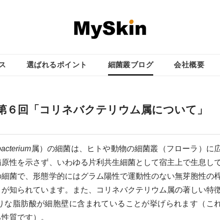
ス
選ばれるポイント
細菌叢ブログ
会社概要
第６回「コリネバクテリウム属について」
acterium
属）の細菌は、ヒトや動物の細菌叢（フローラ）に
病原性を示さず、いわゆる片利共生細菌として宿主上で生息し
の細菌で、形態学的にはグラム陽性で運動性のない無芽胞性の
とが知られています。また、コリネバクテリウム属の著しい特
りな脂肪酸が細胞壁に含まれていることが挙げられます（こ
る性質です）。