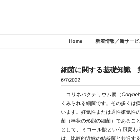
Home
新着情報／新サービ
細菌に関する基礎知識 
6/7/2022
​ コリネバクテリウム属（
Coryneb
くみられる細菌です。その多くは
います。好気性または通性嫌気性
菌（棒状の形態の細菌）であるこ
として、ミコール酸という風変わ
は、比較的近縁の結核菌と共通す