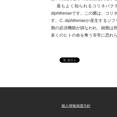
最もよく知られるコリネバクテ
diphtheriae
です。この菌は、コリ
す。
C. diphtheriae
が産生するジフ
胞の必須機能が損なわれ、細胞は
多くのヒトの命を奪う非常に恐れ
個人情報保護方針