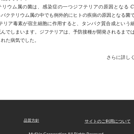
リウム属の菌は、感染症の一つジフテリアの原因となる
C
ネバクテリウム属の中でも例外的にヒトの疾病の原因となる菌
テリア毒素が宿主細胞に作用すると、タンパク質合成という
死んでしまいます。ジフテリアは、予防接種が開発されるまで
られた病気でした。
さらに詳し
品質方針
サイトのご利用について
MySkin
Corporation All Rights Reserved.