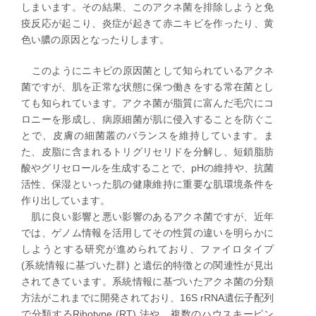
しまいます。その結果、このアクネ菌を排除しようと免
疫反応が起こり、炎症が起きて赤ニキビを作ったり、黄
色い膿の原因となったりします。
​このようにニキビの原因菌として知られているアクネ
菌ですが、肌を正常な状態に保つ働きをする常在菌とし
ても知られています。アクネ菌が脂質に富んだ毛穴にコ
ロニーを形成し、病原細菌が肌に侵入することを防ぐこ
とで、皮膚の細菌叢のバランスを維持しています。ま
た、皮脂に含まれるトリグリセリドを分解し、短鎖脂肪
酸やグリセロールを生成することで、pHの維持や、抗菌
活性、保湿といった肌の健康維持に重要な肌環境条件を
作り出しています。
肌に良い影響と悪い影響のあるアクネ菌ですが、近年
では、ゲノム情報を活用してその性質の違いを明らかに
しようとする研究が進められており、ファイロタイプ
(系統情報に基づいた群) と遺伝的特徴との関連性が見出
されてきています。系統情報に基づいたアクネ菌の分類
方法がこれまでに開発されており、16S rRNA遺伝子配列
で分類するRibotype (RT) 法や、複数のハウスキーピン