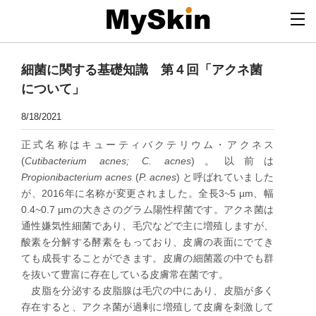
細菌に関する基礎知識 第４回「アクネ菌
について」
8/18/2021
正式名称はキューティバクテリウム・アクネス
(
Cutibacterium acnes; C. acnes
)。以前は
Propionibacterium acnes
(
P. acnes
) と呼ばれていました
が、2016年に名称が変更されました。全長3~5 µm、幅
0.4~0.7 µmの大きさのグラム陽性桿菌です。アクネ菌は
通性嫌気性細菌であり、毛穴などで主に増殖しますが、
酸素を分解する酵素をもっており、皮膚の表面にでてき
ても成長することができます。皮膚の細菌叢の中でも群
を抜いて豊富に存在している皮膚常在菌です。
皮脂を分泌する皮脂腺は毛穴の中にあり、皮脂が多く
存在すると、アクネ菌が過剰に増殖して皮膚を刺激して