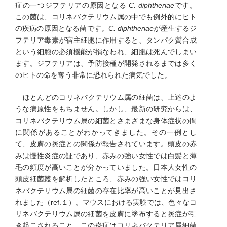
症の一つジフテリアの原因となる
C. diphtheriae
です。
この菌は、コリネバクテリウム属の中でも例外的にヒト
の疾病の原因となる菌です。
C. diphtheriae
が産生するジ
フテリア毒素が宿主細胞に作用すると、タンパク質合成
という細胞の必須機能が損なわれ、細胞は死んでしまい
ます。ジフテリアは、予防接種が開発されるまでは多く
のヒトの命を奪う非常に恐れられた病気でした。
​ ほとんどのコリネバクテリウム属の細菌は、上述のよ
うな病原性をもちません。しかし、最新の研究からは、
コリネバクテリウム属の細菌とさまざまな身体症状の間
に関係があることがわかってきました。その一例とし
て、皮膚の炎症との関係が報告されています。頭皮の赤
みは慢性炎症の証であり、赤みの強い女性では白髪と薄
毛の頻度が高いことが分かっていました。日本人女性の
頭皮細菌叢を解析したところ、赤みの強い女性ではコリ
ネバクテリウム属の細菌の存在比率が高いことが見出さ
れました（ref.１）。マウスにおける実験では、色々なコ
リネバクテリウム属の細菌を皮膚に塗布すると炎症が引
き起こされること、この炎症はコリネバクテリア属細菌