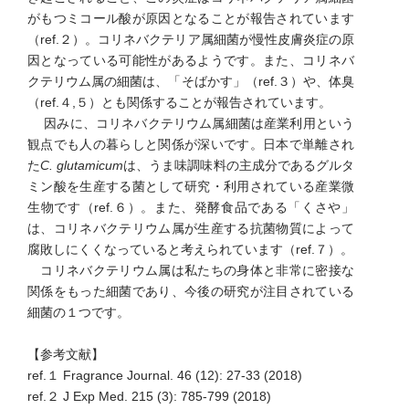
がもつミコール酸が原因となることが報告されています
（ref.２）。コリネバクテリア属細菌が慢性皮膚炎症の原
因となっている可能性があるようです。また、コリネバ
クテリウム属の細菌は、「そばかす」（ref.３）や、体臭
（ref.４,５）とも関係することが報告されています。
因みに、コリネバクテリウム属細菌は産業利用という
観点でも人の暮らしと関係が深いです。日本で単離され
た
C. glutamicum
は、うま味調味料の主成分であるグルタ
ミン酸を生産する菌として研究・利用されている産業微
生物です（ref.６）。また、発酵食品である「くさや」
は、コリネバクテリウム属が生産する抗菌物質によって
腐敗しにくくなっていると考えられています（ref.７）。
コリネバクテリウム属は私たちの身体と非常に密接な
関係をもった細菌であり、今後の研究が注目されている
細菌の１つです。
【参考文献】
ref.１ Fragrance Journal. 46 (12): 27-33 (2018)
ref.２ J Exp Med. 215 (3): 785-799 (2018)