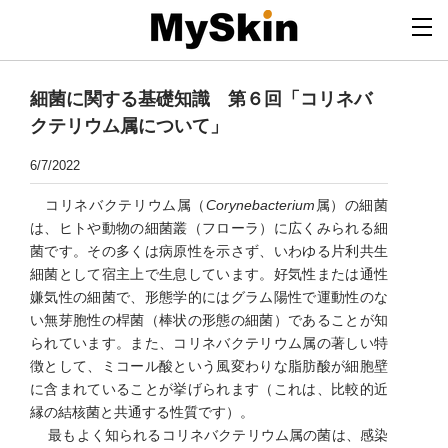
細菌に関する基礎知識 第６回「コリネバ
クテリウム属について」
6/7/2022
​ コリネバクテリウム属（
Corynebacterium
属）の細菌
は、ヒトや動物の細菌叢（フローラ）に広くみられる細
菌です。その多くは病原性を示さず、いわゆる片利共生
細菌として宿主上で生息しています。好気性または通性
嫌気性の細菌で、形態学的にはグラム陽性で運動性のな
い無芽胞性の桿菌（棒状の形態の細菌）であることが知
られています。また、コリネバクテリウム属の著しい特
徴として、ミコール酸という風変わりな脂肪酸が細胞壁
に含まれていることが挙げられます（これは、比較的近
縁の結核菌と共通する性質です）。
最もよく知られるコリネバクテリウム属の菌は、感染